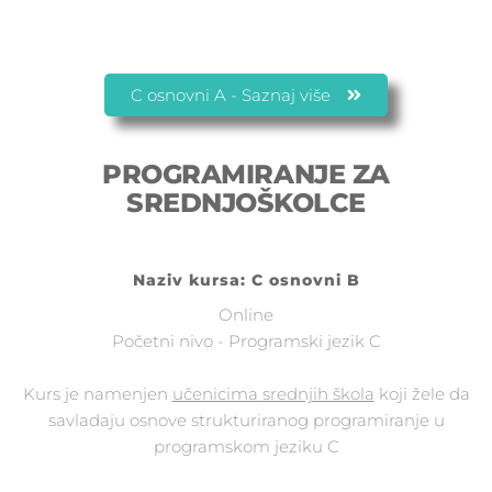
C osnovni A - Saznaj više
PROGRAMIRANJE ZA
SREDNJOŠKOLCE
Naziv kursa: C osnovni B
Online
Početni nivo - Programski jezik C
Kurs je namenjen
učenicima srednjih škola
koji žele da
savladaju osnove strukturiranog programiranje u
programskom jeziku C