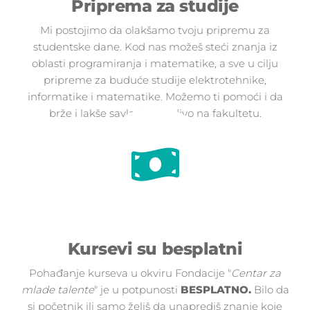
Priprema za studije
Mi postojimo da olakšamo tvoju pripremu za
studentske dane. Kod nas možeš steći znanja iz
oblasti programiranja i matematike, a sve u cilju
pripreme za buduće studije elektrotehnike,
informatike i matematike. Možemo ti pomoći i da
brže i lakše savladaš gradivo na fakultetu.
Kursevi su besplatni
Pohađanje kurseva u okviru Fondacije "
Centar za
mlade talente
" je u potpunosti
BESPLATNO.
Bilo da
si početnik ili samo želiš da unaprediš znanje koje