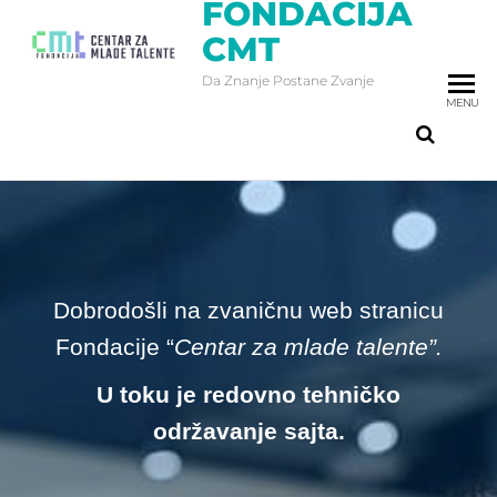
FONDACIJA
CMT
Da Znanje Postane Zvanje
MENU
Dobrodošli na zvaničnu web stranicu
Fondacije “
Centar za mlade talente”.
U toku je redovno tehničko
održavanje sajta.