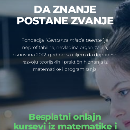
DA ZNANJE
POSTANE ZVANJE
Fondacija
“Centar za mlade talente”
je
neprofitabilna, nevladina organizacija,
osnovana 2012. godine sa ciljem da doprinese
razvoju teorijskih i praktičnih znanja iz
matematike i programiranja.
Besplatni onlajn
kursevi iz matematike i