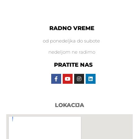
RADNO VREME
od ponedeljka do subote
nedeljom ne radimo
PRATITE NAS
LOKACIJA