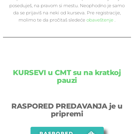
poseduješ, na pravom si mestu. Neophodno je samo
da se prijaviš na neki od kurseva. Pre registracije,
molimo te da pročitaš sledeće
obaveštenje
.
KURSEVI u CMT
su na kratkoj
pauzi
RASPORED PREDAVANJA
je u
pripremi
RASPORED