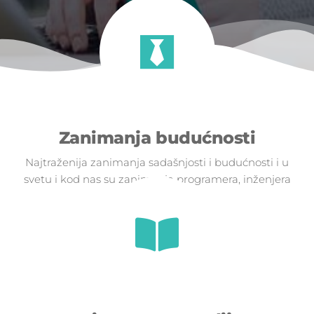
Zanimanja budućnosti
Najtraženija zanimanja sadašnjosti i budućnosti i u
svetu i kod nas su zanimanja programera, inženjera
i IT stručnjaka.