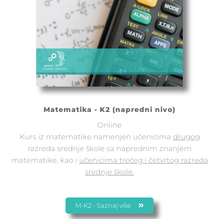
Matematika - K2 (napredni nivo)
Online
Kurs iz matematike namenjen učenicima
drugog
razreda srednje škole sa naprednim znanjem
matematike, kao i
učenicima trećeg i četvrtog razreda
srednje škole.
M-K2 - Saznaj više