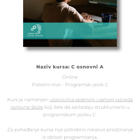
Naziv kursa: C osnovni A
Online
Početni nivo - Programski jezik C
Kurs je namenjen
učenicima sedmog i osmog razreda
osnovne škole
koji žele da savladaju strukturirano u
programskom jeziku C.
Za pohađanje kursa nije potrebno nikakvo predznanje
iz oblasti programiranja.