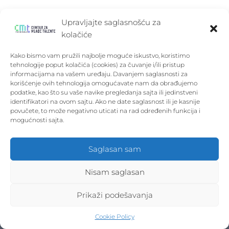
Fondacija "Centar za mlade talente" je
Upravljajte saglasnošću za
osnovana 22.5.2012. godine od strane
kolačiće
kompanije Schneider Electric.
Kako bismo vam pružili najbolje moguće iskustvo, koristimo
tehnologije poput kolačića (cookies) za čuvanje i/ili pristup
informacijama na vašem uređaju. Davanjem saglasnosti za
korišćenje ovih tehnologija omogućavate nam da obrađujemo
podatke, kao što su vaše navike pregledanja sajta ili jedinstveni
identifikatori na ovom sajtu. Ako ne date saglasnost ili je kasnije
povučete, to može negativno uticati na rad određenih funkcija i
mogućnosti sajta.
Pratite nas
Saglasan sam
Nisam saglasan
Kursevi
Prikaži podešavanja
Korisni linkovi
Matematika
Cookie Policy
Programiranje
Uputstvo za popunjavanje