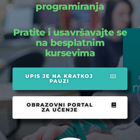
programiranja
Pratite i usavršavajte se
na besplatnim
kursevima
UPIS JE NA KRATKOJ
PAUZI
OBRAZOVNI PORTAL
ZA UČENJE