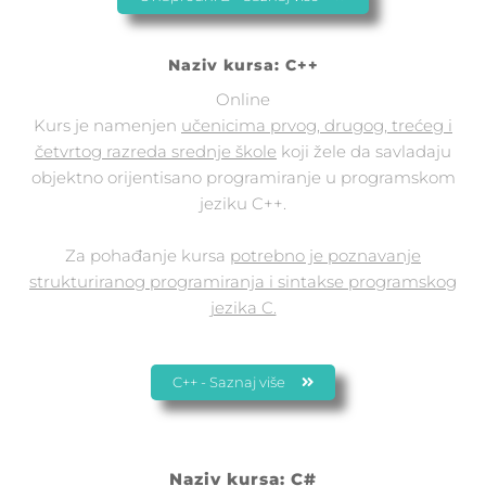
Naziv kursa: C++
Online
Kurs je namenjen
učenicima prvog, drugog, trećeg i
četvrtog razreda srednje škole
koji žele da savladaju
objektno orijentisano programiranje u programskom
jeziku C++.
Za pohađanje kursa
potrebno je poznavanje
strukturiranog programiranja i sintakse programskog
jezika C.
C++ - Saznaj više
Naziv kursa: C#