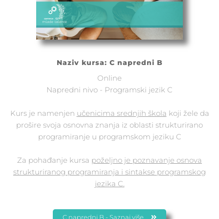
Naziv kursa: C napredni B
Online
Napredni nivo - Programski jezik C
Kurs je namenjen
učenicima srednjih škola
koji žele da
prošire svoja osnovna znanja iz oblasti strukturirano
programiranje u programskom jeziku C
Za pohađanje kursa
poželjno je poznavanje osnova
strukturiranog programiranja i sintakse programskog
jezika C.
C napredni B - Saznaj više