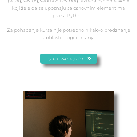
petog, šestog, sedmog i osmog razreda osnovne škole
koji žele da se upoznaju sa osnovnim elementima
jezika Python.
Za pohađanje kursa nije potrebno nikakvo predznanje
iz oblasti programiranja.
Pyton - Saznaj više