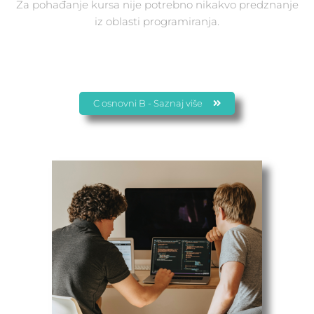
Za pohađanje kursa nije potrebno nikakvo predznanje
iz oblasti programiranja.
C osnovni B - Saznaj više