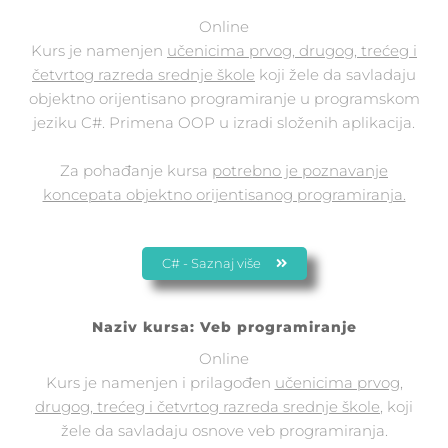
Online
Kurs je namenjen
učenicima prvog, drugog, trećeg i
četvrtog razreda srednje škole
koji žele da savladaju
objektno orijentisano programiranje u programskom
jeziku C#. Primena OOP u izradi složenih aplikacija.
Za pohađanje kursa
potrebno je poznavanje
koncepata objektno orijentisanog programiranja.
C# - Saznaj više
Naziv kursa: Veb programiranje
Online
Kurs je namenjen i prilagođen
učenicima prvog,
drugog, trećeg i četvrtog razreda srednje škole
, koji
žele da savladaju osnove veb programiranja.