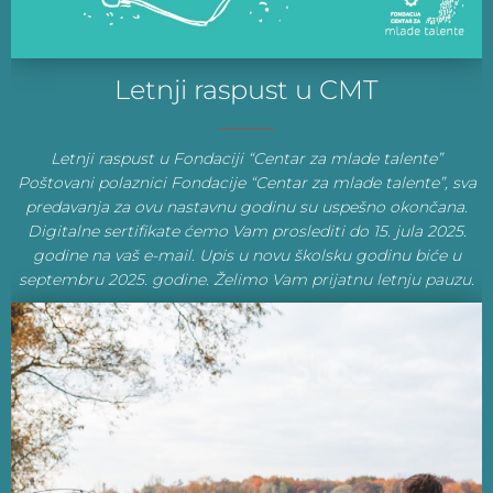
Letnji raspust u CMT
Letnji raspust u Fondaciji “Centar za mlade talente”
Poštovani polaznici Fondacije “Centar za mlade talente”, sva
predavanja za ovu nastavnu godinu su uspešno okončana.
Digitalne sertifikate ćemo Vam proslediti do 15. jula 2025.
godine na vaš e-mail. Upis u novu školsku godinu biće u
septembru 2025. godine. Želimo Vam prijatnu letnju pauzu.