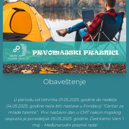
Obaveštenje
U periodu od četvrtka 01.05.2025. godine do nedelje
04.05.2025. godine neće biti nastave u Fondaciji “Centar za
mlade talente”. Prvi nastavni dan u CMT nakon majskog
raspusta je ponedeljak 05.05.2025. godine. Čestitamo Vam 1.
maj – Međunarodni praznik rada!