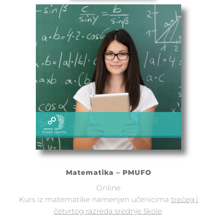
Matematika – PMUFO
Online
Kurs iz matematike namenjen učenicima
trećeg i
četvrtog razreda srednje škole
.