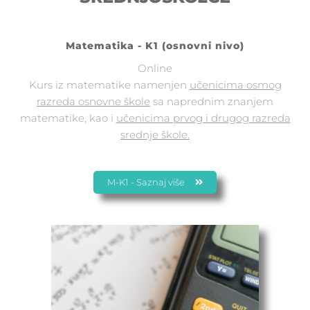
Matematika - K1 (osnovni nivo)
Online
Kurs iz matematike namenjen
učenicima osmog
razreda osnovne škole
sa naprednim znanjem
matematike, kao i
učenicima prvog i drugog razreda
srednje škole.
M-K1 - Saznaj više