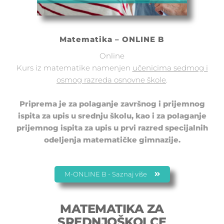
Matematika – ONLINE B
Online
Kurs iz matematike namenjen
učenicima sedmog i
osmog razreda osnovne škole
.
Priprema je za polaganje završnog i prijemnog
ispita za upis u srednju školu, kao i za polaganje
prijemnog ispita za upis u prvi razred specijalnih
odeljenja matematičke gimnazije.
M-ONLINE B - Saznaj više
MATEMATIKA ZA
SREDNJOŠKOLCE