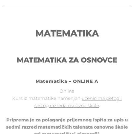
MATEMATIKA
MATEMATIKA ZA OSNOVCE
Matematika – ONLINE A
Online
Kurs iz matematike namenjen
učenicima petog i
šestog razreda osnovne škole
.
Priprema je za polaganje prijemnog ispita za upis u
sedmi razred matematičkih talenata osnovne škole