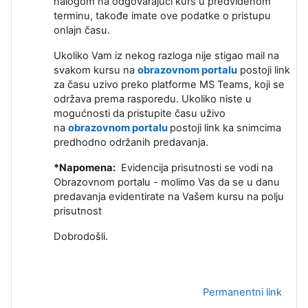
nalogom na odgovarajući kurs u predviđenom
terminu, takođe imate ove podatke o pristupu
onlajn času.
Ukoliko Vam iz nekog razloga nije stigao mail na
svakom kursu na
obrazovnom portalu
postoji link
za času uzivo preko platforme MS Teams, koji se
održava prema rasporedu. Ukoliko niste u
mogućnosti da pristupite času uživo
na
obrazovnom portalu
postoji link ka snimcima
predhodno održanih predavanja.
*Napomena:
Evidencija prisutnosti se vodi na
Obrazovnom portalu - molimo Vas da se u danu
predavanja evidentirate na Vašem kursu na polju
prisutnost
Dobrodošli.
Permanentni link