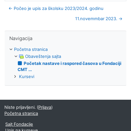
← Počeo je upis za školsku 2023/2024. godinu
11.novemmbar 2023. →
Preskoči Navigacija
Navigacija
Početna stranica
Obaveštenja sajta
Početak nastave i raspored časova u Fondaciji
CMT ...
Kursevi
Niste prijavljeni. (
Prijava
)
Početna stranica
Sajt Fondacije
Upis na kurseve