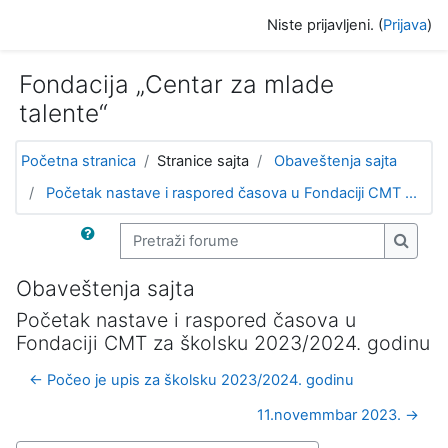
Idi na glavni sadržaj
Niste prijavljeni. (
Prijava
)
Fondacija „Centar za mlade
talente“
Početna stranica
Stranice sajta
Obaveštenja sajta
Početak nastave i raspored časova u Fondaciji CMT ...
Pretraži forume
Pretra
Obaveštenja sajta
Početak nastave i raspored časova u
Fondaciji CMT za školsku 2023/2024. godinu
← Počeo je upis za školsku 2023/2024. godinu
11.novemmbar 2023. →