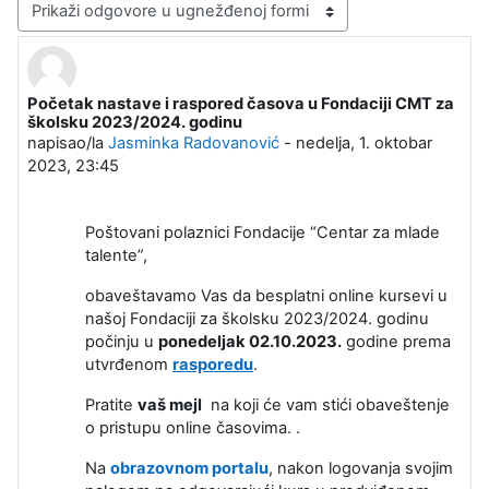
Način prikazivanja
Početak nastave i raspored časova u Fondaciji CMT za
Broj odgovora: 0
školsku 2023/2024. godinu
napisao/la
Jasminka Radovanović
-
nedelja, 1. oktobar
2023, 23:45
Poštovani polaznici Fondacije “Centar za mlade
talente”,
obaveštavamo Vas da besplatni online kursevi u
našoj Fondaciji za školsku 2023/2024. godinu
počinju u
ponedeljak 02.10.2023.
godine prema
utvrđenom
rasporedu
.
Pratite
vaš mejl
na koji će vam stići obaveštenje
o pristupu online časovima. .
Na
obrazovnom portalu
, nakon logovanja svojim