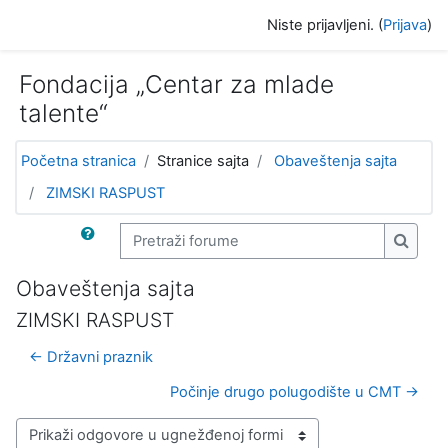
Idi na glavni sadržaj
Niste prijavljeni. (
Prijava
)
Fondacija „Centar za mlade
talente“
Početna stranica
Stranice sajta
Obaveštenja sajta
ZIMSKI RASPUST
Pretraži forume
Pretra
Obaveštenja sajta
ZIMSKI RASPUST
← Državni praznik
Počinje drugo polugodište u CMT →
Način prikazivanja