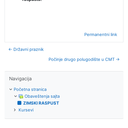
Permanentni link
← Državni praznik
Počinje drugo polugodište u CMT →
Preskoči Navigacija
Navigacija
Početna stranica
Obaveštenja sajta
ZIMSKI RASPUST
Kursevi