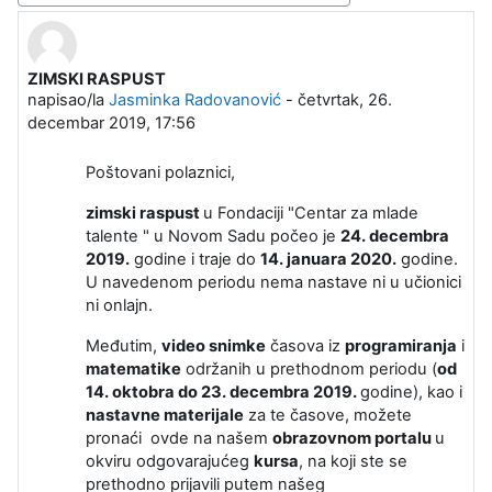
ZIMSKI RASPUST
Broj odgovora: 0
napisao/la
Jasminka Radovanović
-
četvrtak, 26.
decembar 2019, 17:56
Poštovani polaznici,
zimski raspust
u Fondaciji "Centar za mlade
talente " u Novom Sadu počeo je
24. decembra
2019.
godine i traje do
14. januara 2020.
godine.
U navedenom periodu nema nastave ni u učionici
ni onlajn.
Međutim,
video snimke
časova iz
programiranja
i
matematike
održanih u prethodnom periodu (
od
14. oktobra do 23. decembra 2019.
godine), kao i
nastavne materijale
za te časove, možete
pronaći ovde na našem
obrazovnom portalu
u
okviru odgovarajućeg
kursa
, na koji ste se
prethodno prijavili putem našeg