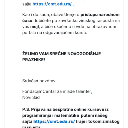
sajta
https://cmt.edu.rs/
.
Kao i do sada, obaveštenje o
pristupu narednom
času
dobićete po završetku zimskog raspusta na
vaš
mejl
, a biće okačeno i ovde na obrazovnom
portalu na odgovarajućem kursu.
ŽELIMO VAM SREĆNE NOVOGODIŠNJE
PRAZNIKE!
Srdačan pozdrav,
Fondacija"Centar za mlade talente",
Novi Sad
P.S. Prijava na besplatne online kurseve iz
programiranja i matematike putem našeg
sajta
https://cmt.edu.rs/
traje i tokom zimskog
raspusta.