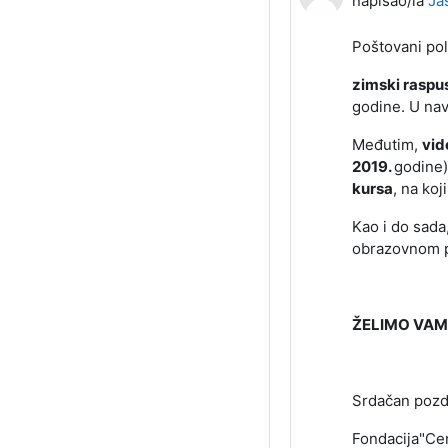
napisao/la
Ja
Poštovani pol
zimski raspu
godine. U nav
Međutim,
vid
2019.
godine)
kursa
, na koj
Kao i do sada
obrazovnom p
ŽELIMO VAM
Srdačan pozd
Fondacija"Cen