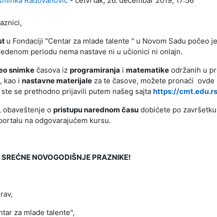
sminka Radovanović
-
četvrtak, 26. decembar 2019, 17:56
aznici,
st
u Fondaciji "Centar za mlade talente " u Novom Sadu počeo j
edenom periodu nema nastave ni u učionici ni onlajn.
eo snimke
časova iz
programiranja
i
matematike
održanih u p
, kao i
nastavne materijale
za te časove, možete pronaći ovd
i ste se prethodno prijavili putem našeg sajta
https://cmt.edu.rs
, obaveštenje o
pristupu narednom času
dobićete po završetku
ortalu na odgovarajućem kursu.
 SREĆNE NOVOGODIŠNJE PRAZNIKE!
rav,
tar za mlade talente",