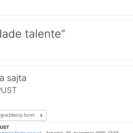
lade talente“
a sajta
PUST
PUST
: 0