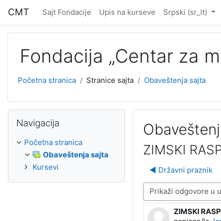
Idi na glavni sadržaj
CMT
Sajt Fondacije
Upis na kurseve
Srpski ‎(sr_lt)‎
Fondacija „Centar za m
Početna stranica
Stranice sajta
Obaveštenja sajta
Preskoči Navigacija
Navigacija
Obaveštenj
Početna stranica
ZIMSKI RAS
Obaveštenja sajta
Kursevi
◀︎ Državni praznik
Način prikazivanja
ZIMSKI RAS
Broj odgovora