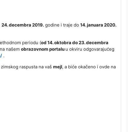
e
24. decembra 2019.
godine i traje do
14. januara 2020.
rethodnom periodu (
od 14. oktobra do 23. decembra
e na našem
obrazovnom portalu
u okviru odgovarajućeg
/
.
 zimskog raspusta na vaš
mejl
, a biće okačeno i ovde na