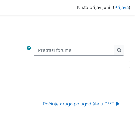
Niste prijavljeni. (
Prijava
)
Pretraži forume
Pretraž
Počinje drugo polugodište u CMT ▶︎